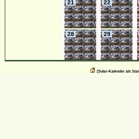
21
22
28
29
[Solar-Kalender als Star