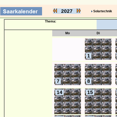
2027
Solartechnik
Thema:
Mo
Di
1
7
8
14
15